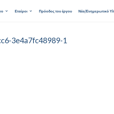
γο
Εταίροι
Πρόοδος του έργου
Νέα/Ενημερωτικό Υλ
cc6-3e4a7fc48989-1