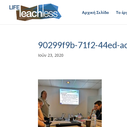
Αρχική Σελίδα
Το έρ
90299f9b-71f2-44ed-a
Ιούν 23, 2020