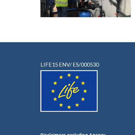
LIFE15 ENV/ ES/000530
Disclaimers excluding Agency