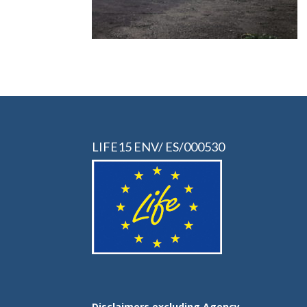
LIFE15 ENV/ ES/000530
Disclaimers excluding Agency